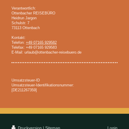
Verantwortlich:
Ottenbacher REISEBÜRO
Heidrun
Jargon
Schulstr. 7
73113
Ottenbach
Kontakt:
Telefon:
+49 07165 929582
Telefax:
+49 07165 929583
E-Mail:
urlaub@ottenbacher-reisebuero.de
Umsatzsteuer-ID
Umsatzsteuer-Identifikationsnummer:
[DE211267359]
Druckversion
|
Sitemap
Login